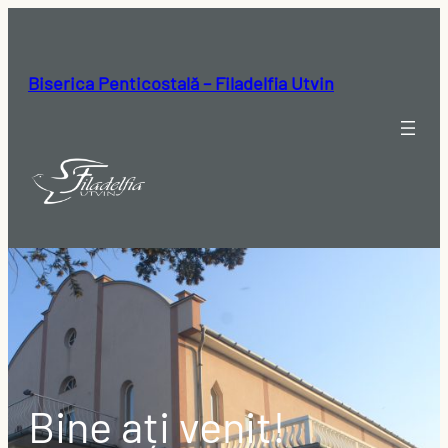
Biserica Penticostală – Filadelfia Utvin
Bine ați venit!