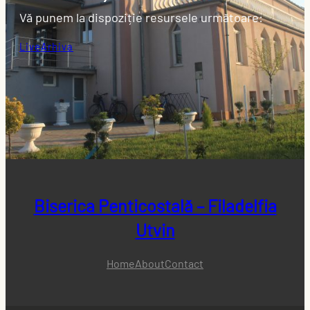
Vă punem la dispoziție resursele următoare:
Live
Arhiva
Biserica Penticostală – Filadelfia
Utvin
Home
About
Contact