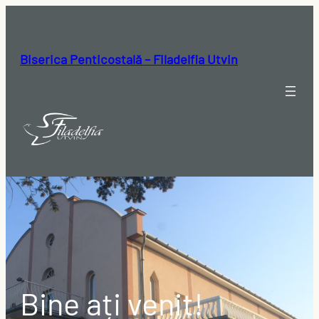
Biserica Penticostală – Filadelfia Utvin
Bine ați venit!