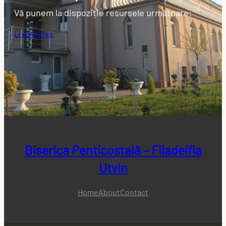
Vă punem la dispoziție resursele următoare:
Live
Arhiva
Biserica Penticostală – Filadelfia
Utvin
Home
About
Contact